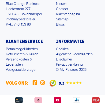
Blue Orange Business
Nieuws
Hoofdstraat 277
Contact
1611 AG Bovenkarspel
Klachtenpagina
info@mypetstore.eu
Sitemap
Kvk: 746 153 86
Blogs
KLANTENSERVICE
INFORMATIE
Betaalmogelijkheden
Cookies
Retourneren & Ruilen
Algemene Voorwaarden
Verzendkosten &
Disclaimer
Levertijden
Privacyverklaring
Veelgestelde vragen
© My Petstore 2026
VOLG ONS:
9.3
★★★★★