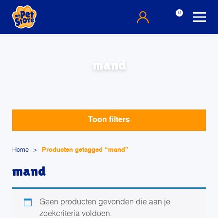
0
mand
Toon filters
Home
>
Producten getagged “mand”
mand
Geen producten gevonden die aan je
zoekcriteria voldoen.