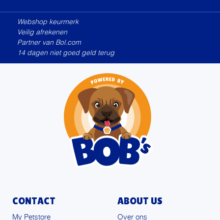
Alternative:
Webshop keurmerk
Veilig afrekenen
Partner van Bol.com
14 dagen niet goed geld terug
CONTACT
ABOUT US
My Petstore
Over ons