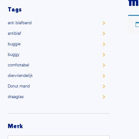
m
Tags
anti blafband
antiblaf
buggie
buggy
comfortabel
diervriendelijk
Donut mand
draagtas
extreem zacht
Fiets en Buggy
Merk
fiets met hond