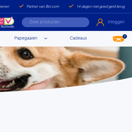
ekenen
Partner van Bol.com
14 dagen niet goed geld terug
Inloggen
0
Papegaaien
Cadeaus