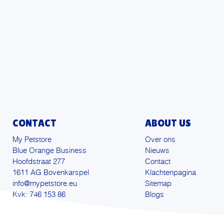
Hondenbed
hondenbuggy
Hondenbuggy; buggy; buggie; fietswagen hond;
hondenwagen; wandelen; huisdier wandelwagen; fiets
met hond;
Hondenbuggy; buggy; buggie; wandelwagen hond;
hondenwagen; wandelen; huisdier wandelwagen
Hondenbuggy; buggy; buggie; wandelwagen hond;
hondenwagen; wandelen; huisdier wandelwagen;
CONTACT
ABOUT US
fietsbuggie; fietsen met hond
My Petstore
Over ons
Hondenbuggy; buggy; buggie; wandelwagen hond;
Blue Orange Business
Nieuws
hondenwagen; wandelen; huisdier wandelwagen;
Hoofdstraat 277
Contact
regenhoes
1611 AG Bovenkarspel
Klachtenpagina
hondendraagtas
info@mypetstore.eu
Sitemap
Kvk: 746 153 86
Blogs
Hondenkussen
Hondenmand