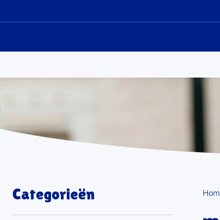
Sk
to
co
Categorieën
Hom