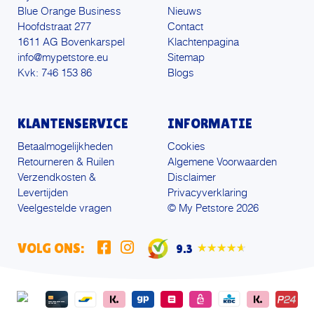
Blue Orange Business
Nieuws
Hoofdstraat 277
Contact
1611 AG Bovenkarspel
Klachtenpagina
info@mypetstore.eu
Sitemap
Kvk: 746 153 86
Blogs
KLANTENSERVICE
INFORMATIE
Betaalmogelijkheden
Cookies
Retourneren & Ruilen
Algemene Voorwaarden
Verzendkosten &
Disclaimer
Levertijden
Privacyverklaring
Veelgestelde vragen
© My Petstore 2026
VOLG ONS:
9.3
★★★★★