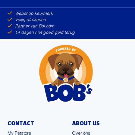
Alternative:
Webshop keurmerk
Veilig afrekenen
Partner van Bol.com
14 dagen niet goed geld terug
CONTACT
ABOUT US
My Petstore
Over ons