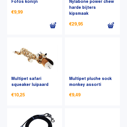
Fofos konijn
Nylabone power chew
gekozen
harde bijters
worden
€
9,99
kipsmaak
op
de
€
29,95
productpagina
Multipet safari
Multipet pluche sock
squeaker luipaard
monkey assorti
€
10,25
€
9,49
Dit
Dit
product
product
heeft
heeft