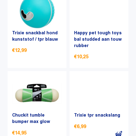
heeft
meerdere
meerdere
variaties.
variaties.
Deze
Deze
optie
optie
Trixie snackbal hond
kan
Happy pet tough toys
kan
kunststof / tpr blauw
bal studded aan touw
gekozen
rubber
gekozen
worden
€
12,99
worden
op
€
10,25
op
de
Dit
de
productpagina
Dit
product
productpagina
product
heeft
heeft
meerdere
meerdere
variaties.
variaties.
Deze
Deze
optie
optie
kan
Chuckit tumble
Trixie tpr snackslang
bumper max glow
kan
gekozen
€
6,99
gekozen
worden
€
14,95