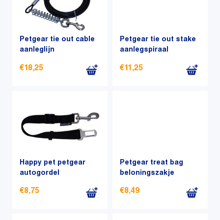
meerdere
meerdere
variaties.
variaties.
Deze
Deze
optie
optie
Petgear tie out cable
Petgear tie out stake
kan
aanleglijn
kan
aanlegspiraal
gekozen
gekozen
€
18,25
€
11,25
worden
worden
op
op
de
de
productpagina
productpagina
Happy pet petgear
Petgear treat bag
autogordel
beloningszakje
€
8,75
€
8,49