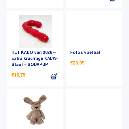
worden
op
op
de
Dit
de
productpagina
product
productpagina
heeft
meerdere
variaties.
Deze
optie
HET KADO van 2026 –
Fofos voetbal
kan
Extra krachtige KAUW-
€
23,99
Staaf – SODAPUP
gekozen
worden
€
16,75
Dit
op
product
de
heeft
productpagina
meerdere
variaties.
Deze
optie
kan