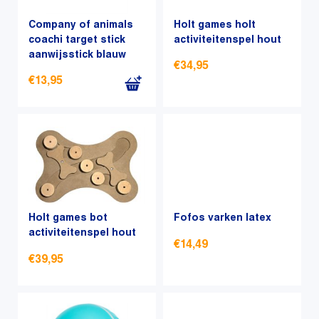
Company of animals
Holt games holt
coachi target stick
activiteitenspel hout
aanwijsstick blauw
€
34,95
€
13,95
Dit
product
heeft
meerdere
variaties.
Deze
optie
Holt games bot
kan
Fofos varken latex
activiteitenspel hout
gekozen
€
14,49
worden
€
39,95
op
Dit
de
Dit
product
productpagina
product
heeft