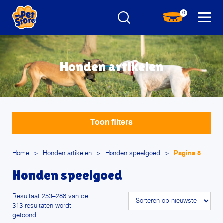
0
Honden artikelen
Toon filters
Home
>
Honden artikelen
>
Honden speelgoed
>
Pagina 8
Honden speelgoed
Resultaat 253–288 van de
313 resultaten wordt
Gesorteerd
getoond