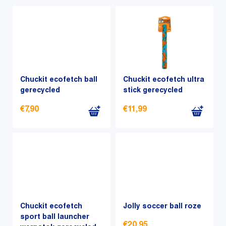
op
nieuwste
Chuckit ecofetch ball
Chuckit ecofetch ultra
gerecycled
stick gerecycled
€
7,90
€
11,99
Chuckit ecofetch
Jolly soccer ball roze
sport ball launcher
€
20,95