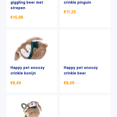
kan
giggling beer met
kan
crinkle pinguin
strepen
gekozen
gekozen
€
11,25
worden
worden
€
15,99
op
op
Dit
de
de
Dit
product
productpagina
productpagina
product
heeft
heeft
meerdere
meerdere
variaties.
variaties.
Deze
Deze
optie
optie
Happy pet snoozy
kan
Happy pet snoozy
kan
crinkle konijn
crinkle beer
gekozen
gekozen
worden
€
8,49
€
8,49
worden
op
op
de
Dit
Dit
de
productpagina
product
product
productpagina
heeft
heeft
meerdere
meerdere