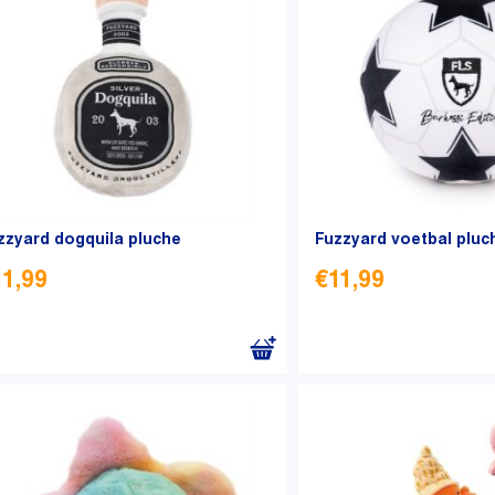
Deze
optie
kan
gekozen
worden
op
de
productpagina
zzyard dogquila pluche
Fuzzyard voetbal pluc
11,99
€
11,99