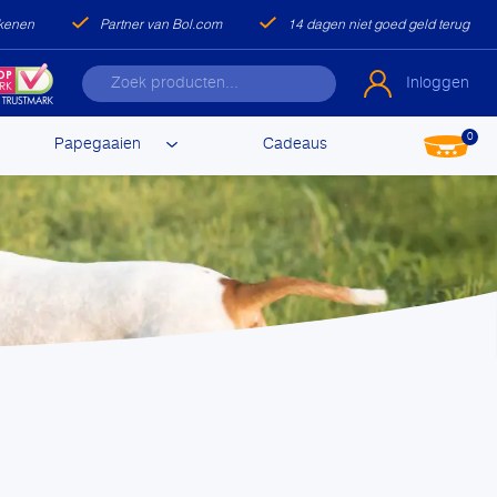
ekenen
Partner van Bol.com
14 dagen niet goed geld terug
Inloggen
0
Papegaaien
Cadeaus