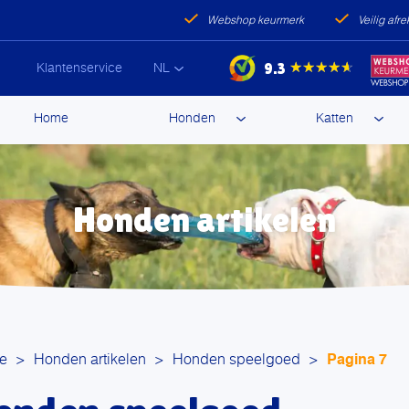
Webshop keurmerk
Veilig afr
9.3
★★★★★
Klantenservice
NL
ip
Home
Honden
Katten
ntent
Honden artikelen
e
>
Honden artikelen
>
Honden speelgoed
>
Pagina 7