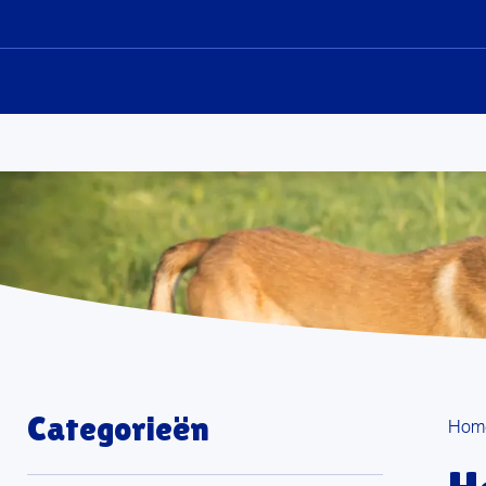
Sk
to
co
Categorieën
Hom