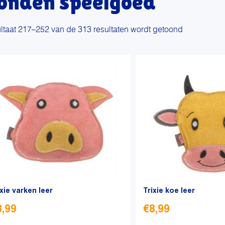
onden speelgoed
Gesorteerd
ltaat 217–252 van de 313 resultaten wordt getoond
op
nieuwste
ixie varken leer
Trixie koe leer
8,99
€
8,99