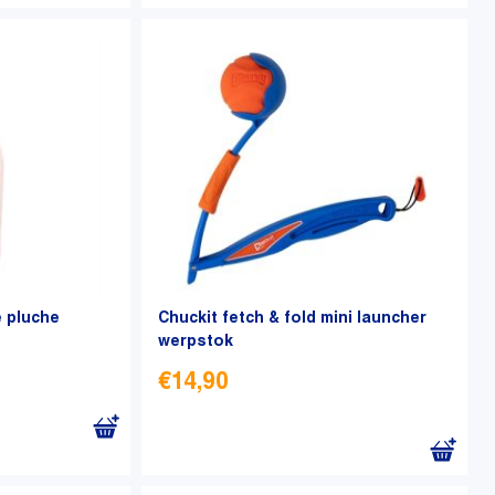
e pluche
Chuckit fetch & fold mini launcher
werpstok
€
14,90