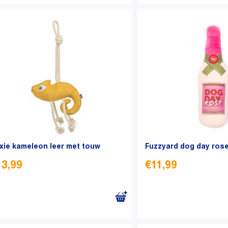
ixie kameleon leer met touw
Fuzzyard dog day ros
13,99
€
11,99