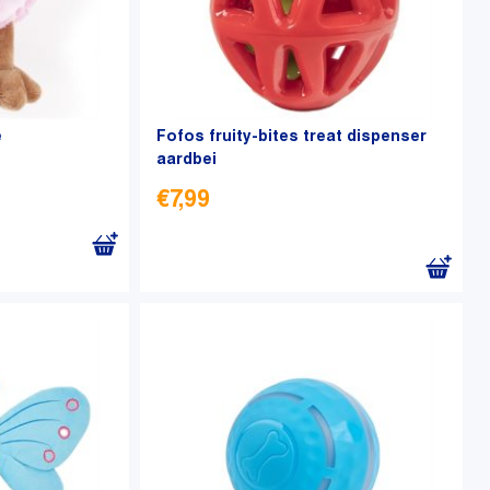
e
Fofos fruity-bites treat dispenser
aardbei
€
7,99