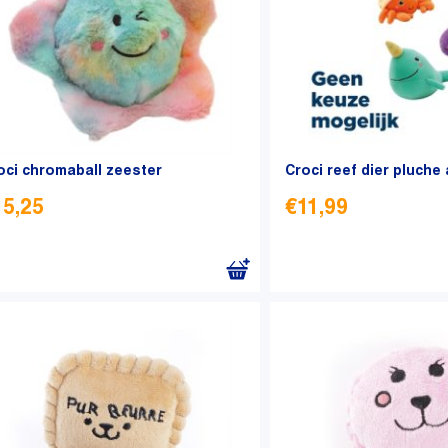
oci chromaball zeester
Croci reef dier pluche
15,25
€
11,99