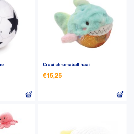
he
Croci chromaball haai
€
15,25