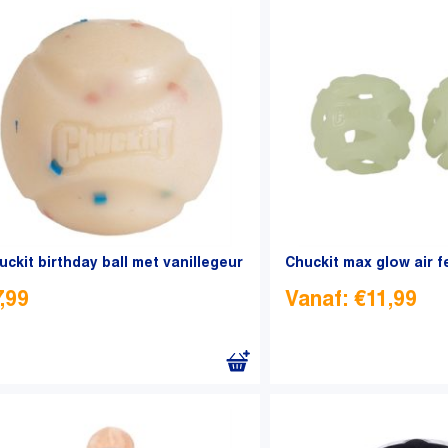
uckit birthday ball met vanillegeur
Chuckit max glow air f
7,99
Vanaf:
€
11,99
Dit
product
heeft
meerdere
variaties.